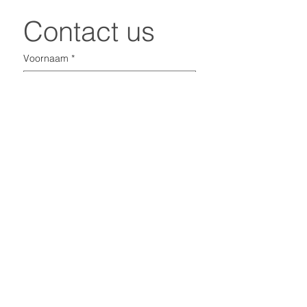
Contact us
Voornaam
*
Achternaam
*
Email
*
uw boodschap:
*
Verzend