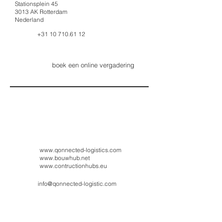
Stationsplein 45
3013 AK Rotterdam
Nederland
+31 10 710.61 12
boek een online vergadering
www.qonnected-logistics.com
www.bouwhub.net
www.contructionhubs.eu
info@qonnected-logistic.com