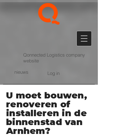
Qonnected Logistics company
website
nieuws
Log in
U moet bouwen,
renoveren of
installeren in de
binnenstad van
Arnhem?